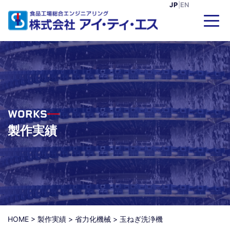
JP
|
EN
WORKS
製作実績
HOME
>
製作実績
>
省力化機械
>
玉ねぎ洗浄機