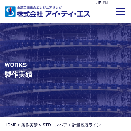
JP
|
EN
WORKS
製作実績
HOME
>
製作実績
>
STDコンベア
>
計量包装ライン