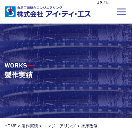
JP
|
EN
WORKS
製作実績
HOME
>
製作実績
>
エンジニアリング
>
塗床改修